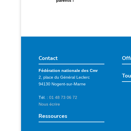
parents !
Contact
Off
Fédération nationale des Cmr
Tou
2, place du Général Leclerc
94130 Nogent-sur-Marne
Tél. :
01 48 73 06 72
Nous écrire
Ressources